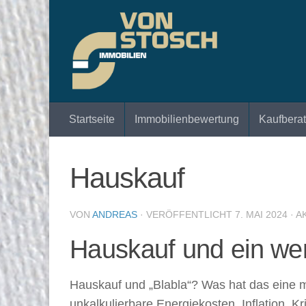
Zum Inhalt springen
Startseite
Immobilienbewertung
Kaufbera
Hauskauf
VON
ANDREAS
· VERÖFFENTLICHT
7. MAI 2024
· A
Hauskauf und ein wen
Hauskauf und „Blabla“? Was hat das eine m
unkalkulierbare Energiekosten, Inflation, 