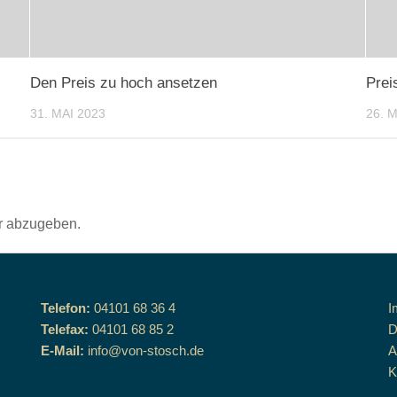
Den Preis zu hoch ansetzen
Prei
31. MAI 2023
26. 
r abzugeben.
Telefon:
04101 68 36 4
I
Telefax:
04101 68 85 2
D
E-Mail:
info@von-stosch.de
K