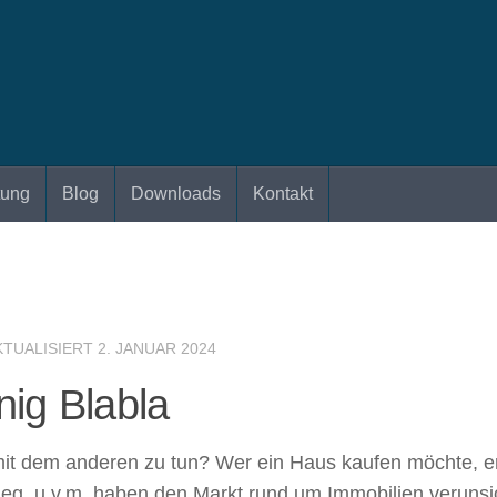
tung
Blog
Downloads
Kontakt
KTUALISIERT
2. JANUAR 2024
ig Blabla
it dem anderen zu tun? Wer ein Haus kaufen möchte, erle
Krieg, u.v.m. haben den Markt rund um Immobilien veruns