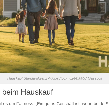
Hauskauf Standardlizenz AdobeStock_624450057 Gasspoll
 beim Hauskauf
 es um Fairness. „Ein gutes Geschäft ist, wenn beide Se