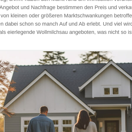
. Angebot und Nachfrage bestimmen den Preis und verkau
n kleinen oder größeren Marktschwankungen betroffen. 
n dabei schon so manch Auf und Ab erlebt. Und viel wird
e als eierlegende Wollmilchsau angeboten, was nicht so i