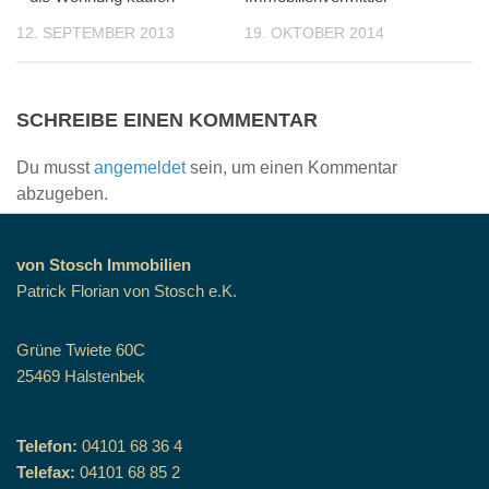
12. SEPTEMBER 2013
19. OKTOBER 2014
SCHREIBE EINEN KOMMENTAR
Du musst
angemeldet
sein, um einen Kommentar
abzugeben.
von Stosch Immobilien
Patrick Florian von Stosch e.K.
Grüne Twiete 60C
25469 Halstenbek
Telefon:
04101 68 36 4
Telefax:
04101 68 85 2