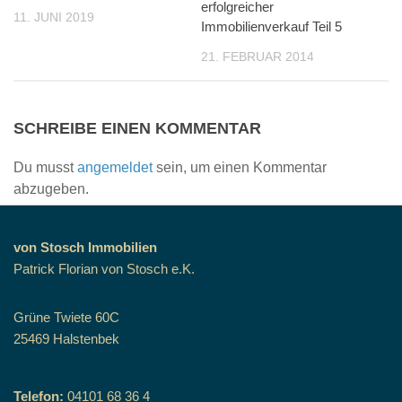
erfolgreicher
11. JUNI 2019
Immobilienverkauf Teil 5
21. FEBRUAR 2014
SCHREIBE EINEN KOMMENTAR
Du musst
angemeldet
sein, um einen Kommentar
abzugeben.
von Stosch Immobilien
Patrick Florian von Stosch e.K.
Grüne Twiete 60C
25469 Halstenbek
Telefon:
04101 68 36 4