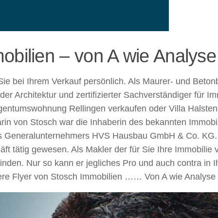
obilien – von A wie Analyse
Sie bei Ihrem Verkauf persönlich. Als Maurer- und Beton
r Architektur und zertifizierter Sachverständiger für I
igentumswohnung Rellingen verkaufen oder Villa Halst
rin von Stosch war die Inhaberin des bekannten Immobil
es Generalunternehmers HVS Hausbau GmbH & Co. KG. S
ft tätig gewesen. Als Makler der für Sie Ihre Immobilie
finden. Nur so kann er jegliches Pro und auch contra in
ere Flyer von Stosch Immobilien …… Von A wie Analyse