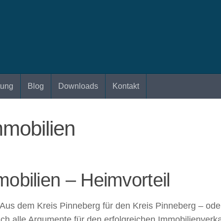
tung
Blog
Downloads
Kontakt
mmobilien
obilien – Heimvorteil
us dem Kreis Pinneberg für den Kreis Pinneberg – oder
klich alle Argumente für den erfolgreichen Immobilienve