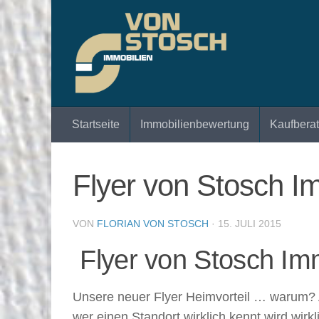
Zum Inhalt springen
Startseite
Immobilienbewertung
Kaufbera
Flyer von Stosch I
VON
FLORIAN VON STOSCH
·
15. JULI 2015
Flyer von Stosch Imm
Unsere neuer Flyer Heimvorteil … warum? A
wer einen Standort wirklich kennt wird wir