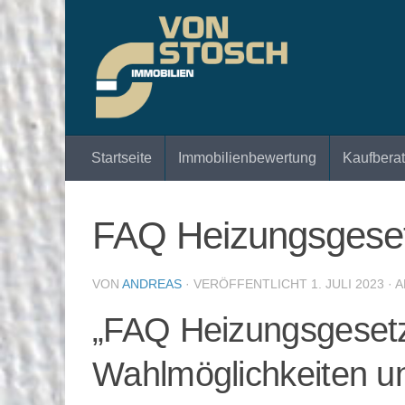
Zum Inhalt springen
Startseite
Immobilienbewertung
Kaufbera
FAQ Heizungsgese
VON
ANDREAS
· VERÖFFENTLICHT
1. JULI 2023
· 
„FAQ Heizungsgesetz
Wahlmöglichkeiten un