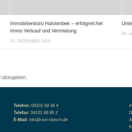
Immobilienbüro Halstenbek – erfolgreicher
Unte
Immo Verkauf und Vermietung
26. 
10. DEZEMBER 2013
r abzugeben.
Telefon:
04101 68 36 4
I
Telefax:
04101 68 85 2
D
E-Mail:
info@von-stosch.de
K