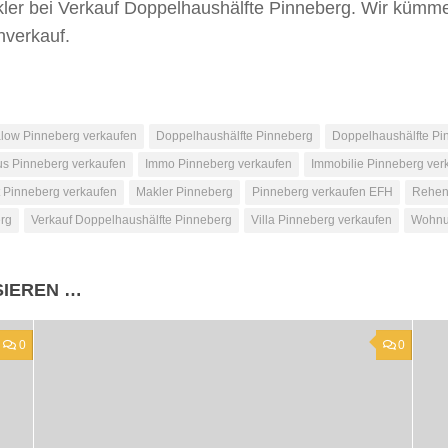
kler bei Verkauf Doppelhaushälfte Pinneberg. Wir küm
nverkauf.
low Pinneberg verkaufen
Doppelhaushälfte Pinneberg
Doppelhaushälfte Pi
s Pinneberg verkaufen
Immo Pinneberg verkaufen
Immobilie Pinneberg ver
t Pinneberg verkaufen
Makler Pinneberg
Pinneberg verkaufen EFH
Rehenm
rg
Verkauf Doppelhaushälfte Pinneberg
Villa Pinneberg verkaufen
Wohnu
SIEREN …
0
0