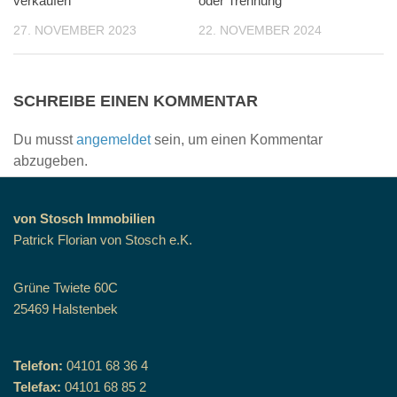
verkaufen
oder Trennung
27. NOVEMBER 2023
22. NOVEMBER 2024
SCHREIBE EINEN KOMMENTAR
Du musst
angemeldet
sein, um einen Kommentar
abzugeben.
von Stosch Immobilien
Patrick Florian von Stosch e.K.
Grüne Twiete 60C
25469 Halstenbek
Telefon:
04101 68 36 4
Telefax:
04101 68 85 2