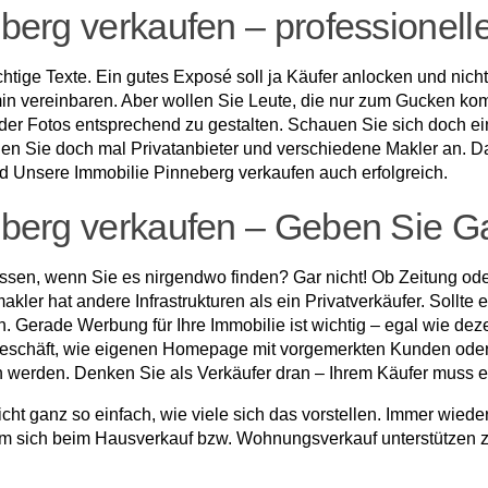
berg verkaufen – professionel
ichtige Texte. Ein gutes Exposé soll ja Käufer anlocken und nic
in vereinbaren. Aber wollen Sie Leute, die nur zum Gucken k
oder Fotos entsprechend zu gestalten. Schauen Sie sich doch e
auen Sie doch mal Privatanbieter und verschiedene Makler an. D
d Unsere Immobilie Pinneberg verkaufen auch erfolgreich.
eberg verkaufen – Geben Sie G
ssen, wenn Sie es nirgendwo finden? Gar nicht! Ob Zeitung oder 
kler hat andere Infrastrukturen als ein Privatverkäufer. Sollte
. Gerade Werbung für Ihre Immobilie ist wichtig – egal wie deze
eschäft, wie eigenen Homepage mit vorgemerkten Kunden oder 
n werden. Denken Sie als Verkäufer dran – Ihrem Käufer muss es
ht ganz so einfach, wie viele sich das vorstellen. Immer wieder
tsam sich beim Hausverkauf bzw. Wohnungsverkauf unterstützen 