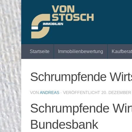
Zum Inhalt springen
Startseite
Immobilienbewertung
Kaufbera
Schrumpfende Wirts
VON
ANDREAS
· VERÖFFENTLICHT
20. DEZEMBER
Schrumpfende Wirts
Bundesbank