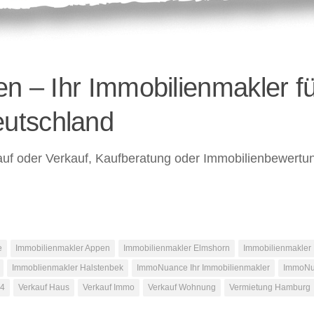
n – Ihr Immobilienmakler fü
utschland
uf oder Verkauf, Kaufberatung oder Immobilienbewertun
e
Immobilienmakler Appen
Immobilienmakler Elmshorn
Immobilienmakler
Immoblienmakler Halstenbek
ImmoNuance Ihr Immobilienmakler
ImmoNu
14
Verkauf Haus
Verkauf Immo
Verkauf Wohnung
Vermietung Hamburg