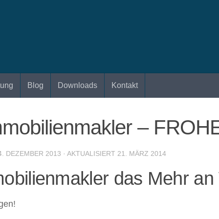
tung
Blog
Downloads
Kontakt
Immobilienmakler – FR
4. DEZEMBER 2013
· AKTUALISIERT
21. MÄRZ 2014
bilienmakler das Mehr an
gen!