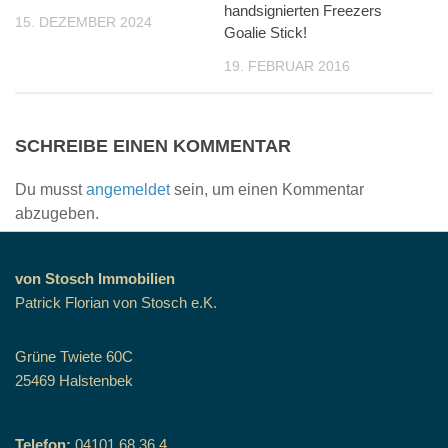
handsignierten Freezers
15. DEZEMBER 2024
Goalie Stick!
19. FEBRUAR 2016
SCHREIBE EINEN KOMMENTAR
Du musst
angemeldet
sein, um einen Kommentar
abzugeben.
von Stosch Immobilien
Patrick Florian von Stosch e.K.
Grüne Twiete 60C
25469 Halstenbek
Telefon:
04101 68 36 4