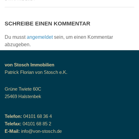
SCHREIBE EINEN KOMMENTAR
Du musst
angemeldet
sein, um einen Kommentar
abzugeben.
von Stosch Immobilien
Patrick Florian von Stosch e.K.
Grüne Twiete 60C
25469 Halstenbek
Telefon:
04101 68 36 4
Telefax:
04101 68 85 2
E-Mail:
info@von-stosch.de