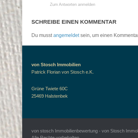
Zum Antworten anmelden
SCHREIBE EINEN KOMMENTAR
Du musst
angemeldet
sein, um einen Kommenta
von Stosch Immobilien
Patrick Florian von Stosch e.K.
Grüne Twiete 60C
25469 Halstenbek
von stosch Immobilienbewertung - von Stosch Immobil
Alle Rechte vorbehalten.