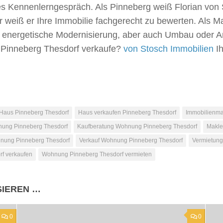
es Kennenlerngespräch. Als Pinneberg weiß Florian von 
ger weiß er Ihre Immobilie fachgerecht zu bewerten. Als
m energetische Modernisierung, aber auch Umbau oder An
 Pinneberg Thesdorf verkaufe?
von Stosch Immobilien
Ih
Haus Pinneberg Thesdorf
Haus verkaufen Pinneberg Thesdorf
Immobilienma
ung Pinneberg Thesdorf
Kaufberatung Wohnung Pinneberg Thesdorf
Makle
nung Pinneberg Thesdorf
Verkauf Wohnung Pinneberg Thesdorf
Vermietung
f verkaufen
Wohnung Pinneberg Thesdorf vermieten
SIEREN …
0
0