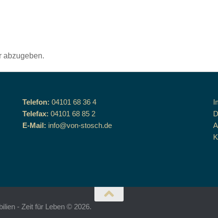
r abzugeben.
Telefon:
04101 68 36 4
I
Telefax:
04101 68 85 2
D
E-Mail:
info@von-stosch.de
K
ien - Zeit für Leben © 2026.