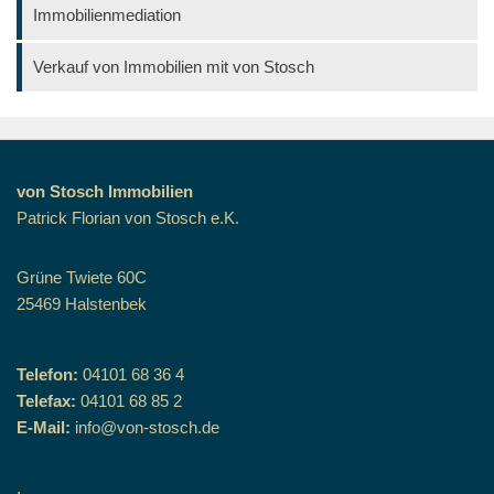
Immobilienmediation
Verkauf von Immobilien mit von Stosch
von Stosch Immobilien
Patrick Florian von Stosch e.K.
Grüne Twiete 60C
25469 Halstenbek
Telefon:
04101 68 36 4
Telefax:
04101 68 85 2
E-Mail:
info@von-stosch.de