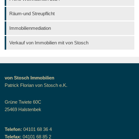
Räum-und Streupflicht
Immobilienmediation
Verkauf von Immobilien mit von Stosch
von Stosch Immobilien
Patrick Florian von Stosch e.K.
Grüne Twiete 60C
25469 Halstenbek
Telefon:
04101 68 36 4
Telefax:
04101 68 85 2