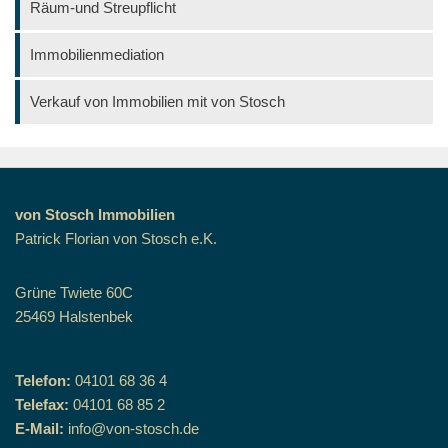
Räum-und Streupflicht
Immobilienmediation
Verkauf von Immobilien mit von Stosch
von Stosch Immobilien
Patrick Florian von Stosch e.K.
Grüne Twiete 60C
25469 Halstenbek
Telefon:
04101 68 36 4
Telefax:
04101 68 85 2
E-Mail:
info@von-stosch.de