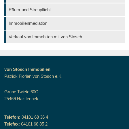
Räum-und Streupflicht
Immobilienmediation
Verkauf von Immobilien mit von Stosch
von Stosch Immobilien
Patrick Florian von Stosch e.K.
Grüne Twiete 60C
25469 Halstenbek
Telefon:
04101 68 36 4
Telefax:
04101 68 85 2