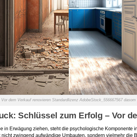
Vor dem Verkauf renovieren Standardlizenz AdobeStock_556667567 dasom
ruck: Schlüssel zum Erfolg – Vor 
ilie in Erwägung ziehen, steht die psychologische Komponente
t nicht zwingend aufwändige Umbauten, sondern vielmehr die B