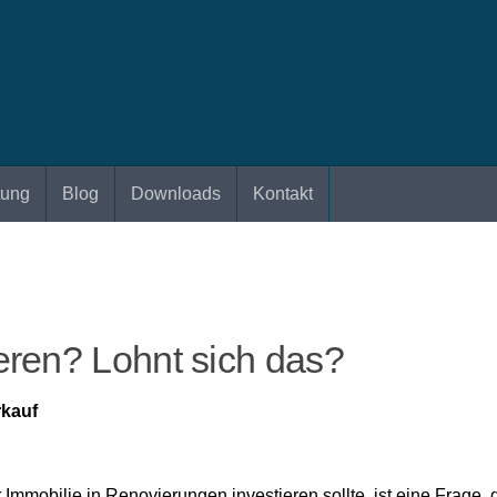
tung
Blog
Downloads
Kontakt
eren? Lohnt sich das?
rkauf
mmobilie in Renovierungen investieren sollte, ist eine Frage, d