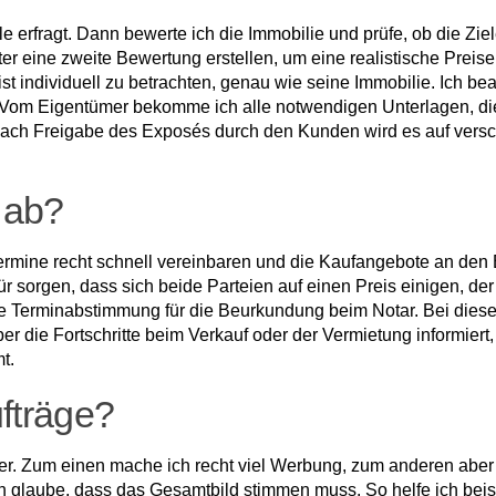
erfragt. Dann bewerte ich die Immobilie und prüfe, ob die Ziele
er eine zweite Bewertung erstellen, um eine realistische Prei
st indivi­duell zu betrachten, genau wie seine Immobilie. Ich bea
m Eigentümer bekomme ich alle notwendigen Unterlagen, die ich
 Nach Freigabe des Exposés durch den Kunden wird es auf ver­sc
 ab?
rmine recht schnell vereinbaren und die Kau­fangebote an den Eig
r sorgen, dass sich beide Parteien auf einen Preis einigen, de
ie Terminabstimmung für die Beur­kundung beim Notar. Bei diese
ie Fortschritte beim Verkauf oder der Vermietung informiert, 
t.
ufträge?
r. Zum einen mache ich recht viel Werbung, zum anderen aber –
ch glaube, dass das Gesamtbild stimmen muss. So helfe ich bei