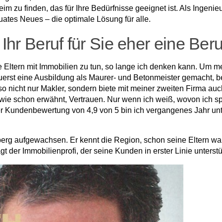
im zu finden, das für Ihre Bedürfnisse geeignet ist. Als Ingenie
uates Neues – die optimale Lösung für alle.
 Ihr Beruf für Sie eher eine Ber
ne Eltern mit Immobilien zu tun, so lange ich denken kann. Um
erst eine Ausbildung als Maurer- und Betonmeister gemacht, bev
so nicht nur Makler, sondern biete mit meiner zweiten Firma 
 wie schon erwähnt, Vertrauen. Nur wenn ich weiß, wovon ich s
iner Kundenbewertung von 4,9 von 5 bin ich vergangenes Jahr un
eberg aufgewachsen. Er kennt die Region, schon seine Eltern wa
 der Immobilienprofi, der seine Kunden in erster Linie unterstüt