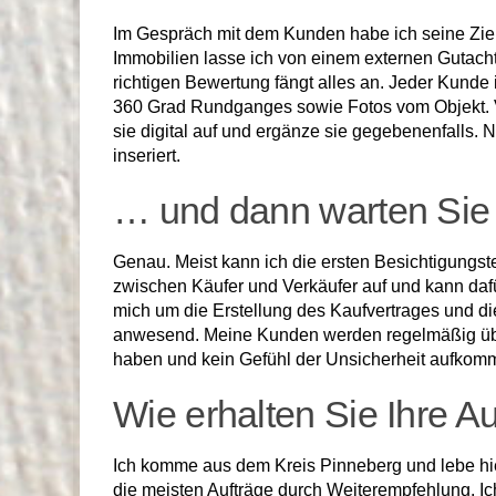
Im Gespräch mit dem Kunden habe ich seine Ziele 
Immobilien lasse ich von einem externen Gutacht
richtigen Bewertung fängt alles an. Jeder Kunde i
360 Grad Rundganges sowie Fotos vom Objekt. Vo
sie digital auf und ergänze sie gegebenenfalls.
inseriert.
… und dann warten Sie
Genau. Meist kann ich die ers­ten Besichtigungste
zwischen Käufer und Verkäufer auf und kann dafü
mich um die Erstel­lung des Kaufvertrages und d
anwesend. Meine Kunden werden regelmäßig über d
haben und kein Gefühl der Unsicherheit aufkomm
Wie erhalten Sie Ihre A
Ich komme aus dem Kreis Pinneberg und lebe hie
die meisten Aufträge durch Weiterempfehlung. I