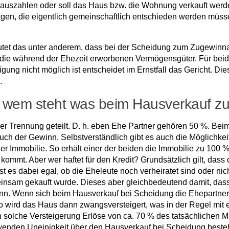
auszahlen oder soll das Haus bzw. die Wohnung verkauft werd
agen, die eigentlich gemeinschaftlich entschieden werden müssen
tet das unter anderem, dass bei der Scheidung zum Zugewinn
r die während der Ehezeit erworbenen Vermögensgüter. Für beide
nigung nicht möglich ist entscheidet im Ernstfall das Gericht. D
.
 wem steht was beim Hausverkauf z
 Trennung geteilt. D. h. eben Ehe Partner gehören 50 %. Bei
auch der Gewinn. Selbstverständlich gibt es auch die Möglichke
er Immobilie. So erhält einer der beiden die Immobilie zu 100 
ommt. Aber wer haftet für den Kredit? Grundsätzlich gilt, dass 
ist es dabei egal, ob die Eheleute noch verheiratet sind oder nic
insam gekauft wurde. Dieses aber gleichbedeutend damit, dass
n. Wenn sich beim Hausverkauf bei Scheidung die Ehepartner p
 wird das Haus dann zwangsversteigert, was in der Regel mit e
n solche Versteigerung Erlöse von ca. 70 % des tatsächlichen M
wenden Uneinigkeit über den Hausverkauf bei Scheidung besteh