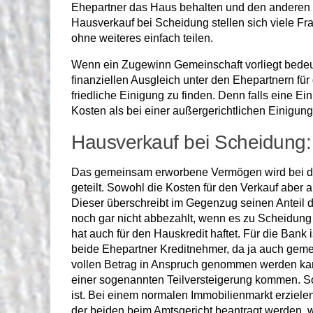
Ehepartner das Haus behalten und den anderen 
Hausverkauf bei Scheidung stellen sich viele Fr
ohne weiteres einfach teilen.
Wenn ein Zugewinn Gemeinschaft vorliegt bedeu
finanziellen Ausgleich unter den Ehepartnern fü
friedliche Einigung zu finden. Denn falls eine Ei
Kosten als bei einer außergerichtlichen Einigung
Hausverkauf bei Scheidung:
Das gemeinsam erworbene Vermögen wird bei der
geteilt. Sowohl die Kosten für den Verkauf aber 
Dieser überschreibt im Gegenzug seinen Anteil d
noch gar nicht abbezahlt, wenn es zu Scheidung k
hat auch für den Hauskredit haftet. Für die Bank 
beide Ehepartner Kreditnehmer, da ja auch geme
vollen Betrag in Anspruch genommen werden kan
einer sogenannten Teilversteigerung kommen. So
ist. Bei einem normalen Immobilienmarkt erziele
der beiden beim Amtsgericht beantragt werden, 