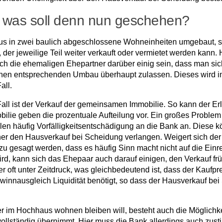
 was soll denn nun geschehen?
 Haus in zwei baulich abgeschlossene Wohneinheiten umgebaut,
der jeweilige Teil weiter verkauft oder vermietet werden kann.
ch die ehemaligen Ehepartner darüber einig sein, dass man sic
n entsprechenden Umbau überhaupt zulassen. Dieses wird in der
all.
all ist der Verkauf der gemeinsamen Immobilie. So kann der Erl
lie geben die prozentuale Aufteilung vor. Ein großes Problem i
llen häufig Vorfälligkeitsentschädigung an die Bank an. Diese 
r den Hausverkauf bei Scheidung verlangen. Weigert sich der a
u gesagt werden, dass es häufig Sinn macht nicht auf die Ein
wird, kann sich das Ehepaar auch darauf einigen, den Verkauf 
 oft unter Zeitdruck, was gleichbedeutend ist, dass der Kaufpr
winnausgleich Liquidität benötigt, so dass der Hausverkauf b
r im Hochhaus wohnen bleiben will, besteht auch die Möglichk
ollständig übernimmt. Hier muss die Bank allerdings auch zust