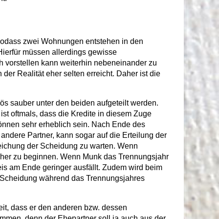
 sodass zwei Wohnungen entstehen in den
 Hierfür müssen allerdings gewisse
h vorstellen kann weiterhin nebeneinander zu
 Realität eher selten erreicht. Daher ist die
ös sauber unter den beiden aufgeteilt werden.
st oftmals, dass die Kredite in diesem Zuge
können sehr erheblich sein. Nach Ende des
ndere Partner, kann sogar auf die Erteilung der
reichung der Scheidung zu warten. Wenn
früher zu beginnen. Wenn Munk das Trennungsjahr
eis am Ende geringer ausfällt. Zudem wird beim
ei Scheidung während das Trennungsjahres
eit, dass er den anderen bzw. dessen
immen, denn der Ehepartner soll ja auch aus der