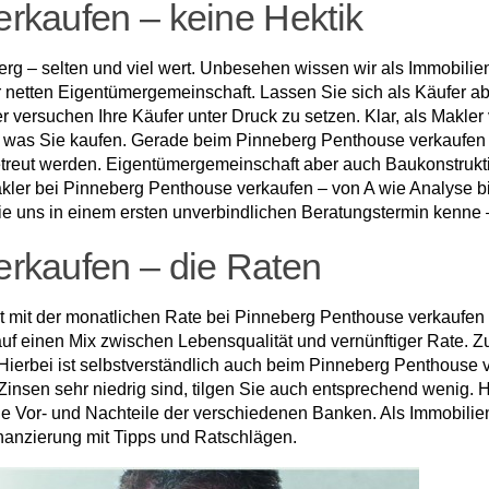
rkaufen – keine Hektik
g – selten und viel wert. Unbesehen wissen wir als Immobilienm
netten Eigentümergemeinschaft. Lassen Sie sich als Käufer abe
r versuchen Ihre Käufer unter Druck zu setzen. Klar, als Makle
was Sie kaufen. Gerade beim Pinneberg Penthouse verkaufen ode
etreut werden. Eigentümergemeinschaft aber auch Baukonstrukt
ler bei Pinneberg Penthouse verkaufen – von A wie Analyse bis
Sie uns in einem ersten unverbindlichen Beratungstermin kenne 
rkaufen – die Raten
ist mit der monatlichen Rate bei Pinneberg Penthouse verkaufen
 auf einen Mix zwischen Lebensqualität und vernünftiger Rate. 
. Hierbei ist selbstverständlich auch beim Pinneberg Penthouse
insen sehr niedrig sind, tilgen Sie auch entsprechend wenig. H
e Vor- und Nachteile der verschiedenen Banken. Als Immobilie
nanzierung mit Tipps und Ratschlägen.