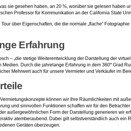
as sie gesehen haben, an 20 %, worüber sie gelesen haben un
schen Professor für Kommunikation an der California State Unive
our über Eigenschaften, die die normale „flache“ Fotographie nic
lange Erfahrung
osch – „die stetige Weiterentwicklung der Darstellung der virtuel
en Medien. Durch die jahrelange Erfahrung in dem 360
°
Grad Run
cher Mehrwert auch für unsere Vermieter und Verkäufer im Berei
rteile
r Vermietungskonzepte können wir Ihre Räumlichkeiten mit auße
rung und sinnvollen Funktionen schaffen wir für den Betrachter e
t der außergewöhnlichen Form der Darstellung generieren wir er
nteraktiv atemberaubend. Dabei gilt selbstverständlich auch ei
hiedenen Geräten überzeugen.