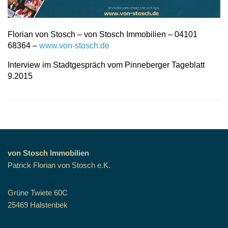
Florian von Stosch – von Stosch Immobilien – 04101
68364 –
www.von-stosch.de
Interview im Stadtgespräch vom Pinneberger Tageblatt
9.2015
von Stosch Immobilien
Patrick Florian von Stosch e.K.
Grüne Twiete 60C
25469 Halstenbek