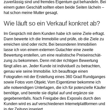
zuverlässig sind und fremdes Eigentum gut behan­deln. Bei
einem guten Geschäft sollten eben beide Seiten lä­cheln –
hat schon meine Mutter gesagt.
Wie läuft so ein Verkauf kon­kret ab?
Im Gespräch mit dem Kunden habe ich seine Ziele erfragt.
Dann bewerte ich die Immobilie und prüfe, ob die Ziele zu
errei­chen sind oder nicht. Bei beson­deren Immobilien
lasse ich von einem externen Gutachter eine zweite
Bewertung erstellen, um eine realistische Preiseinschät­
zung zu bekommen. Denn mit der richtigen Bewertung
fängt alles an. Jeder Kunde ist indivi­duell zu betrachten,
genau wie seine Immobilie. Ich beauftrage einen
Fotografen mit der Erstel­lung eines 360 Grad Rundganges
sowie Fotos vom Objekt. Vom Eigentümer bekomme ich
alle notwendigen Unterlagen, die ich für potenzielle Käufer
benö­tige, und bereite sie digital auf und ergänze sie
gegebenenfalls. Nach Freigabe des Exposés durch den
Kunden wird es auf ver­schiedenen Internetplattformen und
in der Zeitung inseriert.