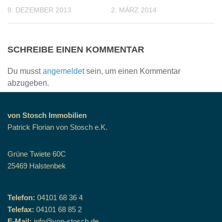
9. DEZEMBER 2013
2. MÄRZ 2014
SCHREIBE EINEN KOMMENTAR
Du musst
angemeldet
sein, um einen Kommentar
abzugeben.
von Stosch Immobilien
Patrick Florian von Stosch e.K.
Grüne Twiete 60C
25469 Halstenbek
Telefon:
04101 68 36 4
Telefax:
04101 68 85 2
E-Mail:
info@von-stosch.de