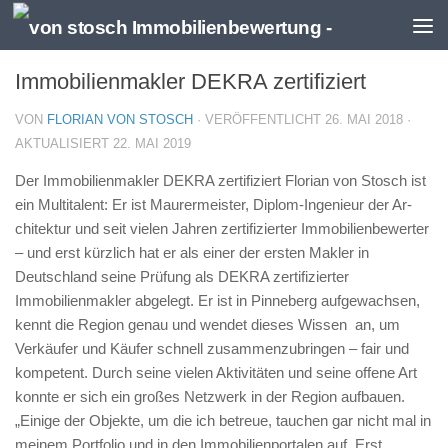
Zum Inhalt springen
Immobilienmakler DEKRA zertifiziert
VON
FLORIAN VON STOSCH
· VERÖFFENTLICHT
26. MAI 2018
·
AKTUALISIERT
22. MAI 2019
Der Immobilienmakler DEKRA zertifiziert Florian von Stosch ist
ein Multitalent: Er ist Maurermeister, Diplom-Ingenieur der Ar­
chitektur und seit vielen Jahren zertifizierter Im­mobilienbewerter
– und erst kürzlich hat er als einer der ersten Makler in
Deutschland seine Prüfung als DEKRA zertifizierter
Immobilienmakler abgelegt. Er ist in Pinneberg aufgewachsen,
kennt die Region genau und wendet dieses Wissen an, um
Verkäufer und Käufer schnell zusammenzubringen – fair und
kompetent. Durch seine vielen Aktivitäten und seine offene Art
konnte er sich ein großes Netzwerk in der Region aufbauen.
„Einige der Objekte, um die ich betreue, tauchen gar nicht mal in
meinem Portfolio und in den Immobilienportalen auf. Erst