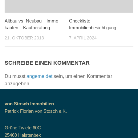
Altbau vs. Neubau – Immo
Checkliste
kaufen – Kaufberatung
Immobilienbesichtigung
21. OKTOBER 2013
7. APRIL 2024
SCHREIBE EINEN KOMMENTAR
Du musst
angemeldet
sein, um einen Kommentar
abzugeben.
von Stosch Immobilien
Patrick Florian von Stosch e.K.
Grüne Twiete 60C
25469 Halstenbek