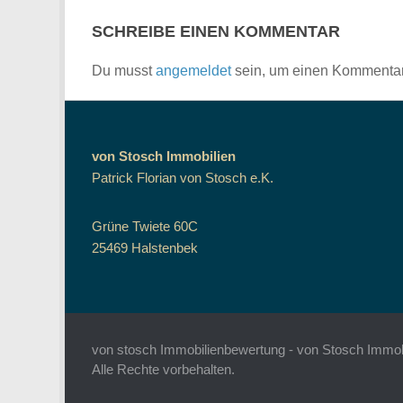
SCHREIBE EINEN KOMMENTAR
Du musst
angemeldet
sein, um einen Kommenta
von Stosch Immobilien
Patrick Florian von Stosch e.K.
Grüne Twiete 60C
25469 Halstenbek
von stosch Immobilienbewertung - von Stosch Immobil
Alle Rechte vorbehalten.