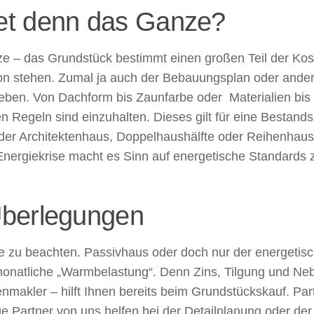
et denn das Ganze?
e – das Grundstück bestimmt einen großen Teil der Ko
on stehen. Zumal ja auch der Bebauungsplan oder andere
eben. Von Dachform bis Zaunfarbe oder Materialien bi
 Regeln sind einzuhalten. Dieses gilt für eine Bestand
oder Architektenhaus, Doppelhaushälfte oder Reihenhau
nergiekrise macht es Sinn auf energetische Standards z
Überlegungen
e zu beachten. Passivhaus oder doch nur der energetis
natliche „Warmbelastung“. Denn Zins, Tilgung und Neben
enmakler – hilft Ihnen bereits beim Grundstückskauf. P
ge Partner von uns helfen bei der Detailplanung oder 