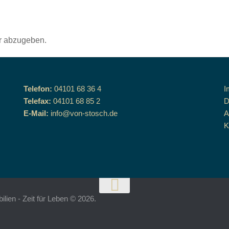
r abzugeben.
Telefon:
04101 68 36 4
I
Telefax:
04101 68 85 2
D
E-Mail:
info@von-stosch.de
K
ien - Zeit für Leben © 2026.