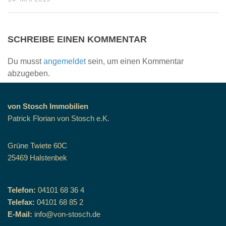
SCHREIBE EINEN KOMMENTAR
Du musst
angemeldet
sein, um einen Kommentar
abzugeben.
von Stosch Immobilien
Patrick Florian von Stosch e.K.
Grüne Twiete 60C
25469 Halstenbek
Telefon:
04101 68 36 4
Telefax:
04101 68 85 2
E-Mail:
info@von-stosch.de