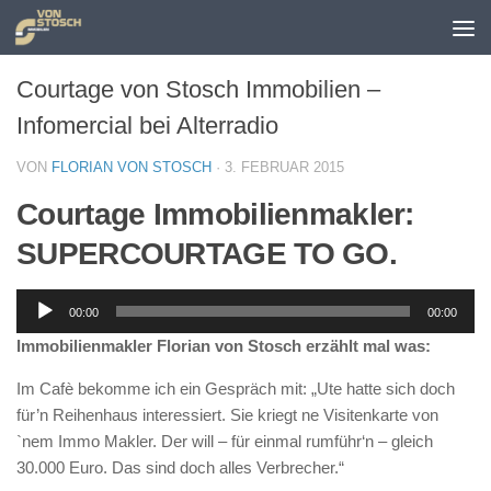
Zum Inhalt springen
Courtage von Stosch Immobilien –
Infomercial bei Alterradio
VON
FLORIAN VON STOSCH
·
3. FEBRUAR 2015
Courtage Immobilienmakler:
SUPERCOURTAGE TO GO.
Audio-
00:00
00:00
Player
Immobilienmakler Florian von Stosch erzählt mal was:
Im Cafè bekomme ich ein Gespräch mit: „Ute hatte sich doch
für’n Reihenhaus interessiert. Sie kriegt ne Visitenkarte von
`nem Immo Makler. Der will – für einmal rumführ‘n – gleich
30.000 Euro. Das sind doch alles Verbrecher.“