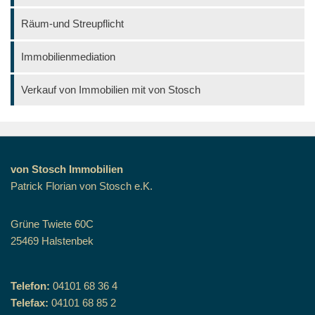
Räum-und Streupflicht
Immobilienmediation
Verkauf von Immobilien mit von Stosch
von Stosch Immobilien
Patrick Florian von Stosch e.K.
Grüne Twiete 60C
25469 Halstenbek
Telefon:
04101 68 36 4
Telefax:
04101 68 85 2