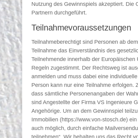
Nutzung des Gewinnspiels akzeptiert. Die 
Partnern durchgeführt.
Teilnahmevoraussetzungen
Teilnahmeberechtigt sind Personen ab dem
Teilnahme das Einverständnis des gesetzli
Teilnehmende innerhalb der Europäischen U
Regeln zugestimmt. Der Rechtsweg ist ausg
anmelden und muss dabei eine individuell
Person kann nur eine Teilnahme erfolgen. Z
dass sämtliche Personenangaben der Wahr
sind Angestellte der Firma VS Ingenieure
Angehörige. Um an dem Gewinnspiel teilz
Immobilien (https://www.von-stosch.de) ei
auch möglich, durch einfache Mailversendun
teilnehmen“. Wir behalten uns das Recht vor