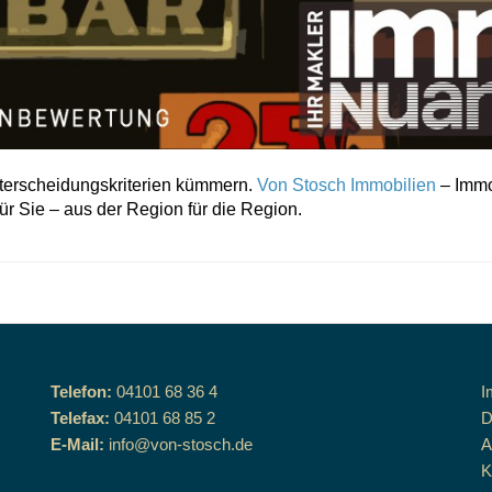
nterscheidungskriterien kümmern.
Von Stosch Immobilien
– Immo
ür Sie – aus der Region für die Region.
Telefon:
04101 68 36 4
I
Telefax:
04101 68 85 2
D
E-Mail:
info@von-stosch.de
K