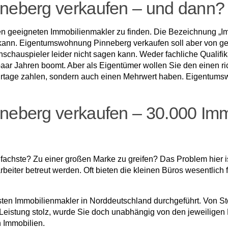
eberg verkaufen – und dann?
einen geeigneten Immobilienmakler zu finden. Die Bezeichnung „Im
kann. Eigentumswohnung Pinneberg verkaufen soll aber von geü
chauspieler leider nicht sagen kann. Weder fachliche Qualifi
aar Jahren boomt. Aber als Eigentümer wollen Sie den einen rich
ourtage zahlen, sondern auch einen Mehrwert haben. Eigentum
eberg verkaufen – 30.000 Immo
fachste? Zu einer großen Marke zu greifen? Das Problem hier i
eiter betreut werden. Oft bieten die kleinen Büros wesentlich 
sten Immobilienmakler in Norddeutschland durchgeführt. Von St
e Leistung stolz, wurde Sie doch unabhängig von den jeweilig
h Immobilien.