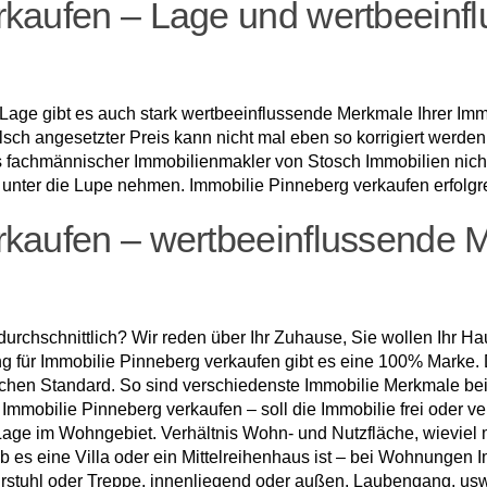
rkaufen – Lage und wertbeeinf
Lage gibt es auch stark wertbeeinflussende Merkmale Ihrer Immo
alsch angesetzter Preis kann nicht mal eben so korrigiert werde
als fachmännischer Immobilienmakler von Stosch Immobilien nich
nter die Lupe nehmen. Immobilie Pinneberg verkaufen erfolgre
rkaufen – wertbeeinflussende 
erdurchschnittlich? Wir reden über Ihr Zuhause, Sie wollen Ihr H
 für Immobilie Pinneberg verkaufen gibt es eine 100% Marke. Di
chen Standard. So sind verschiedenste Immobilie Merkmale bei 
mobilie Pinneberg verkaufen – soll die Immobilie frei oder ver
age im Wohngebiet. Verhältnis Wohn- und Nutzfläche, wieviel m
b es eine Villa oder ein Mittelreihenhaus ist – bei Wohnungen 
hrstuhl oder Treppe, innenliegend oder außen, Laubengang, usw