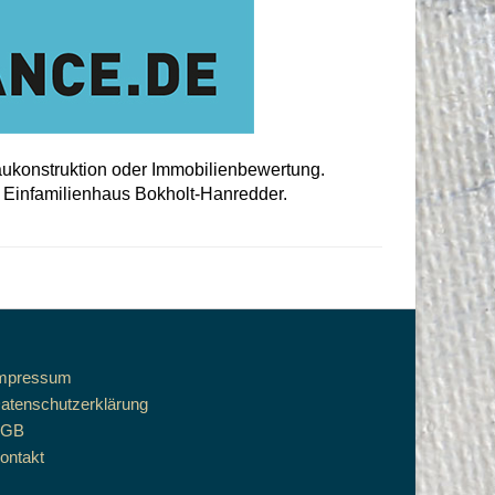
aukonstruktion oder Immobilienbewertung.
s Einfamilienhaus Bokholt-Hanredder.
mpressum
atenschutzerklärung
AGB
ontakt